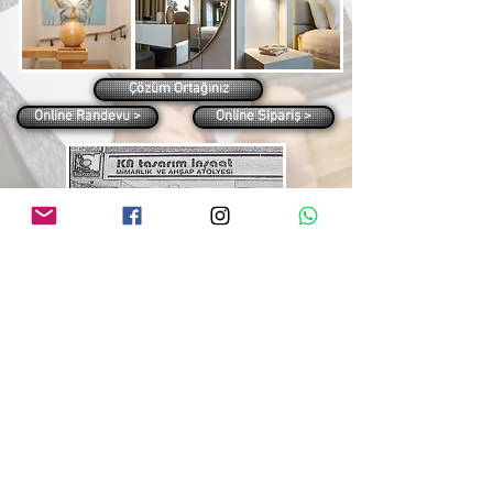
Çözüm Ortağınız
Online Randevu >
Online Sipariş >
bilgi@katasarim.net
+90 532 231 92 89
|
+90 216 470 42 80
|
bilgi@katasarim.net
|
info@katasarim.com
tüm telif hakları
all copyrights reserved
saklıdır
5846 sayılı FİKİR VE SANAT ESERLERİ HK. KANUNU’nun 3468 sayılı Mühendis ve
Mimarlar hk.
6232 (7303)
sayılı TMMOB yasasına göre PROJE MÜELLİFİNİN İZNİ
ALINMADAN projede ve uygulamada değişiklik yapılamaz ve BAŞKALARI TARAFINDAN
TASARIM VE PROJEDE KULLANILAMAZ.
designed by KA tasarım