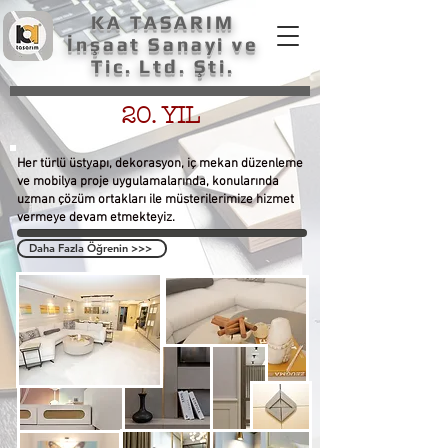
KA TASARIM
İnşaat Sanayi ve
Tic. Ltd. Şti.
20. YIL
Her türlü üstyapı, dekorasyon, iç mekan düzenleme
ve mobilya proje uygulamalarında, konularında
uzman çözüm ortakları ile müsterilerimize hizmet
vermeye devam etmekteyiz.
Daha Fazla Öğrenin >>>