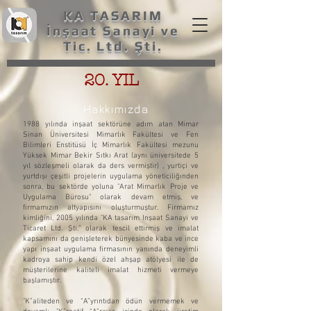
KA TASARIM
İnşaat Sanayi ve
Tic. Ltd. Şti.
20. YIL
Hakkımızda
1988 yılında inşaat sektörüne adım atan Mimar
Sinan Üniversitesi Mimarlık Fakültesi ve Fen
Bilimleri Enstitüsü İç Mimarlık Fakültesi mezunu
Yüksek Mimar Bekir Sıtkı Arat (aynı üniversitede 5
yıl sözleşmeli olarak da ders vermiştir) , yurtiçi ve
yurtdışı çeşitli projelerin uygulama yöneticiliğınden
sonra, bu sektörde yoluna "Arat Mimarlık Proje ve
Uygulama Bürosu" olarak devam etmiş, ve
firmamızın altyapısını oluşturmuştur. Firmamız
kimliğini, 2005 yılında "KA tasarım Inşaat Sanayi ve
Ticaret Ltd. Şti." olarak tescil ettirmiş ve imalat
kapsamını da genişleterek bünyesinde kaba ve ince
yapı inşaat uygulama firmasının yanında deneyimli
kadroya sahip kendi özel ahşap atölyesi ile de
müşterilerine kaliteli imalat hizmeti vermeye
başlamıştır.
"K”aliteden ve “A”yrıntıdan ödün vermemek ve