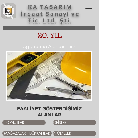
KA TASARIM
İnşaat Sanayi ve
Tic. Ltd. Şti.
20. YIL
Uygulama Alanlarımız
FAALİYET GÖSTERDİĞİMİZ
ALANLAR
KONUTLAR
OFİSLER
MAĞAZALAR - DÜKKANLAR
ATÖLYELER