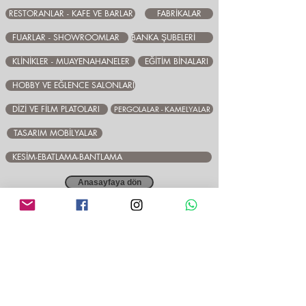
RESTORANLAR - KAFE VE BARLAR
FABRİKALAR
FUARLAR - SHOWROOMLAR
BANKA ŞUBELERİ
KLİNİKLER - MUAYENAHANELER
EĞİTİM BİNALARI
HOBBY VE EĞLENCE SALONLARI
DİZİ VE FİLM PLATOLARI
PERGOLALAR - KAMELYALAR
TASARIM MOBİLYALAR
KESİM-EBATLAMA-BANTLAMA
Anasayfaya dön