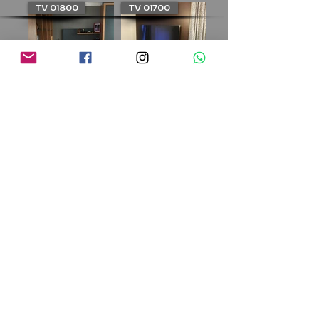
TV 01800
TV 01700
TV 01600
+90 532 231 92 89
|
+90 216 470 42 80
|
bilgi@katasarim.net
|
info@katasarim.com
tüm telif hakları
all copyrights reserved
saklıdır
5846 sayılı FİKİR VE SANAT ESERLERİ HK. KANUNU’nun 3468 sayılı Mühendis ve
Mimarlar hk.
6232 (7303)
sayılı TMMOB yasasına göre PROJE MÜELLİFİNİN İZNİ
ALINMADAN projede ve uygulamada değişiklik yapılamaz ve BAŞKALARI TARAFINDAN
TASARIM VE PROJEDE KULLANILAMAZ.