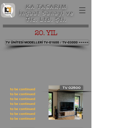
KA TASARIM
İnşaat Sanayi ve
Tic. Ltd. Şti.
20. YIL
TV ÜNİTESİ MODELLERİ TV-01600 / TV-03000 >>>>>
TV 02500
to be continued
to be continued
to be continued
to be continued
to be continued
to be continued
to be continued