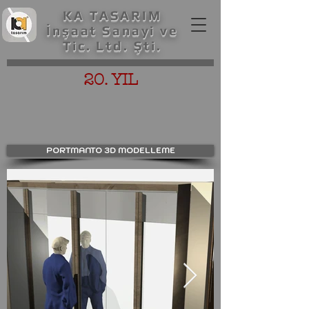
KA TASARIM
İnşaat Sanayi ve
Tic. Ltd. Şti.
20. YIL
PORTMANTO 3D MODELLEME