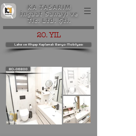
KA TASARIM
İnşaat Sanayi ve
Tic. Ltd. Şti.
20. YIL
Lake ve Ahşap Kaplamalı Banyo Mobilyası
BD-06800