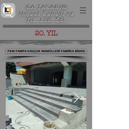
KA TASARIM
İnşaat Sanayi ve
Tic. Ltd. Şti.
20. YIL
FKM FAMPA KAUÇUK MAMÜLLERİ FABRİKA BİNASI