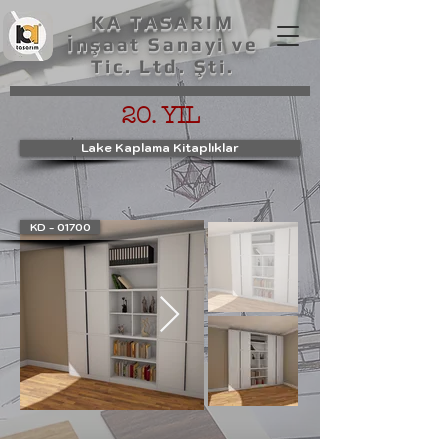
KA TASARIM
İnşaat Sanayi ve
Tic. Ltd. Şti.
20. YIL
Lake Kaplama Kitaplıklar
KD - 01700