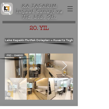
KA TASARIM
İnşaat Sanayi ve
Tic. Ltd. Şti.
20. YIL
Lake Kapaklı Mutfak Dolapları + Kuvartz Tzgh
MD - 04400