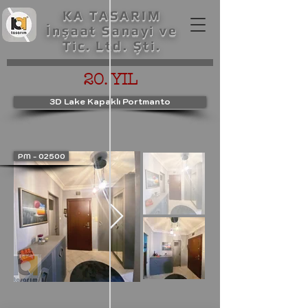
KA TASARIM
İnşaat Sanayi ve
Tic. Ltd. Şti.
20. YIL
3D Lake Kapaklı Portmanto
PM - 02500