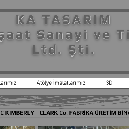
KA TASARIM
şaat Sanayi ve T
Ltd. Şti.
arımız
Atölye İmalatlarımız
3D
C KIMBERLY - CLARK Co. FABRİKA ÜRETİM BİN