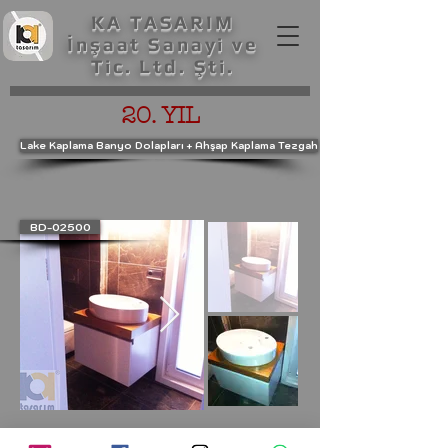
KA TASARIM
İnşaat Sanayi ve
Tic. Ltd. Şti.
20. YIL
Lake Kaplama Banyo Dolapları + Ahşap Kaplama Tezgah
BD-02500