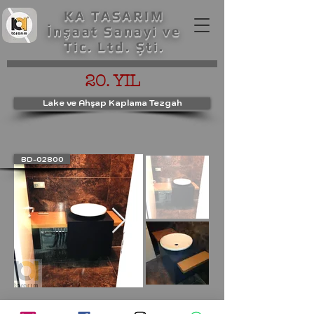
KA TASARIM
İnşaat Sanayi ve
Tic. Ltd. Şti.
20. YIL
Lake ve Ahşap Kaplama Tezgah
BD-02800