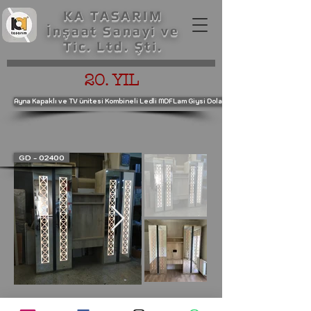
KA TASARIM
İnşaat Sanayi ve
Tic. Ltd. Şti.
20. YIL
Ayna Kapaklı ve TV ünitesi Kombineli Ledli MDFLam Giysi Dolabı
GD - 02400