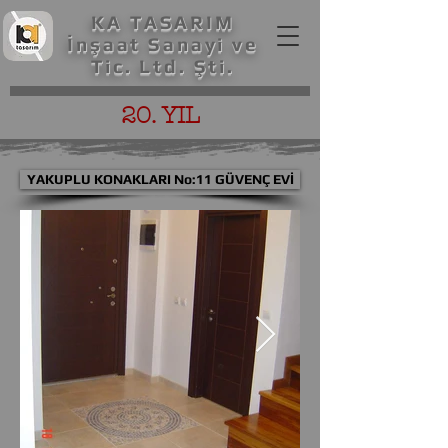
KA TASARIM
İnşaat Sanayi ve
Tic. Ltd. Şti.
20. YIL
YAKUPLU KONAKLARI No:11 GÜVENÇ EVİ