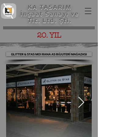
KA TASARIM
İnşaat Sanayi ve
Tic. Ltd. Şti.
20. YIL
GLITTER & STAS MOI RANA AS BiİJUTERİ MAĞAZASI