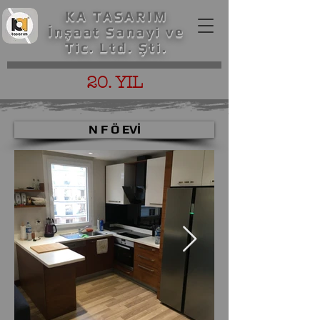
KA TASARIM
İnşaat Sanayi ve
Tic. Ltd. Şti.
20. YIL
N F Ö EVİ