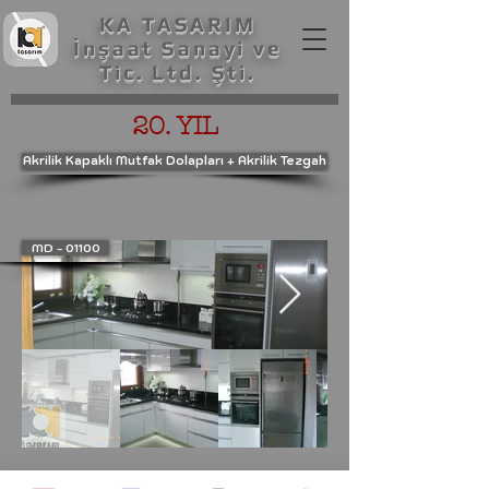
KA TASARIM
İnşaat Sanayi ve
Tic. Ltd. Şti.
20. YIL
Akrilik Kapaklı Mutfak Dolapları + Akrilik Tezgah
MD - 01100