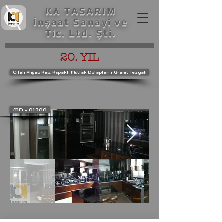
KA TASARIM
İnşaat Sanayi ve
Tic. Ltd. Şti.
20. YIL
Cilalı Ahşap Kap. Kapaklı Mutfak Dolapları + Granit Tezgah
MD - 01300