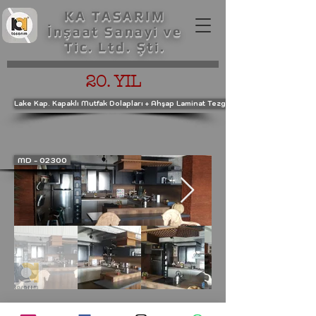
KA TASARIM
İnşaat Sanayi ve
Tic. Ltd. Şti.
20. YIL
Lake Kap. Kapaklı Mutfak Dolapları + Ahşap Laminat Tezgah
MD - 02300