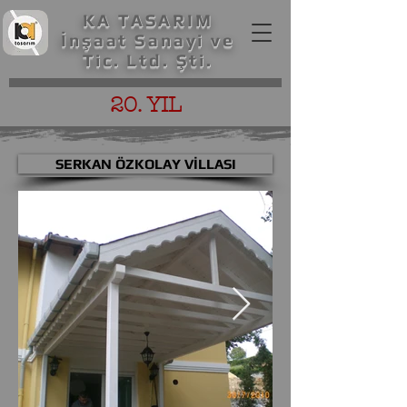
KA TASARIM
İnşaat Sanayi ve
Tic. Ltd. Şti.
20. YIL
SERKAN ÖZKOLAY VİLLASI