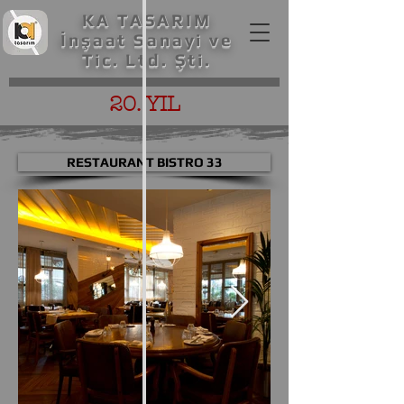
KA TASARIM
İnşaat Sanayi ve
Tic. Ltd. Şti.
20. YIL
RESTAURANT BISTRO 33