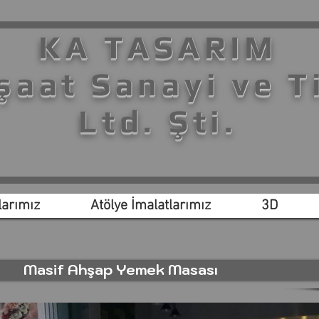
KA TASARIM
şaat Sanayi ve T
Ltd. Şti.
arımız
Atölye İmalatlarımız
3D
Masif Ahşap Yemek Masası