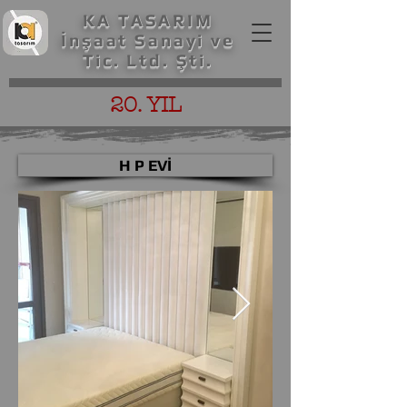
KA TASARIM
İnşaat Sanayi ve
Tic. Ltd. Şti.
20. YIL
H P EVİ