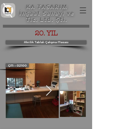
KA TASARIM
İnşaat Sanayi ve
Tic. Ltd. Şti.
20. YIL
Akrilik Tablalı Çalışma Masası
ÇM - 02100