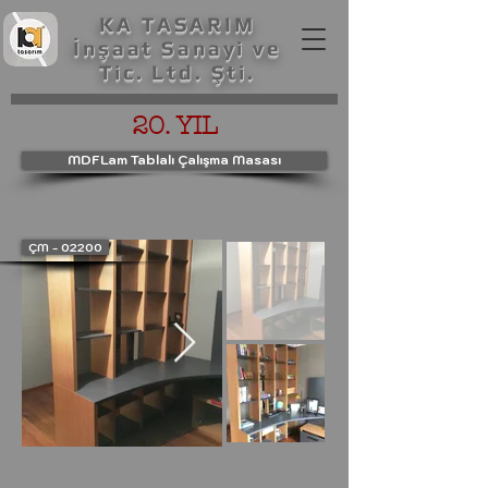
KA TASARIM
İnşaat Sanayi ve
Tic. Ltd. Şti.
20. YIL
MDFLam Tablalı Çalışma Masası
ÇM - 02200